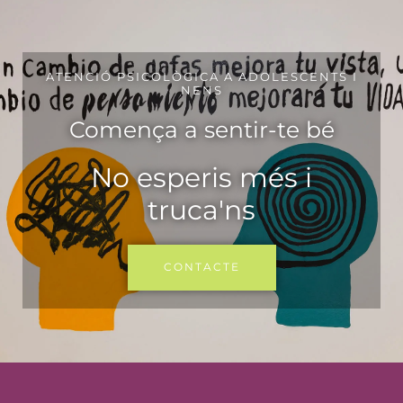
ATENCIÓ PSICOLÒGICA A ADOLESCENTS I
NENS
Comença a sentir-te bé
No esperis més i
truca'ns
CONTACTE