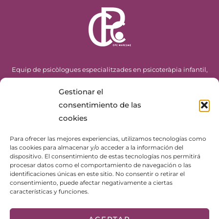
Equip de psicòlogues especialitzades en psicoteràpia infantil,
adolescents i adults
Gestionar el
consentimiento de las
Segueix-nos
cookies
Para ofrecer las mejores experiencias, utilizamos tecnologías como
las cookies para almacenar y/o acceder a la información del
dispositivo. El consentimiento de estas tecnologías nos permitirá
procesar datos como el comportamiento de navegación o las
Especialitats
identificaciones únicas en este sitio. No consentir o retirar el
consentimiento, puede afectar negativamente a ciertas
Teràpia psicològica adults
características y funciones.
Teràpia psicològica infanto-juvenil
Logopèdia