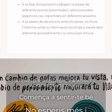
A la fase d’exploració s’afegeix la passa de
diferents proves baremades i seleccionades
segons el cas, repartides en diferents sessions.
A la sessió de devolució amb els pares, es lliura
l’informe amb la informació recollida a través dels
diferents procediments i la conclusió clínica.
ATENCIÓ PSICOLÒGICA A ADULTS,
ADOLESCENTS I NENS
Comença a sentir-te bé
No esperis més i