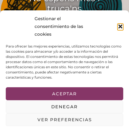
truca'ns
Gestionar el
consentimiento de las
CONTACTE
cookies
Para ofrecer las mejores experiencias, utilizamos tecnologías como
las cookies para almacenar y/o acceder a la información del
dispositivo. El consentimiento de estas tecnologías nos permitirá
procesar datos como el comportamiento de navegación o las
identificaciones únicas en este sitio. No consentir o retirar el
consentimiento, puede afectar negativamente a ciertas
características y funciones.
ACEPTAR
DENEGAR
Equip de psicòlogues especialitzades en psicoteràpia infantil,
adolescents i adults
VER PREFERENCIAS