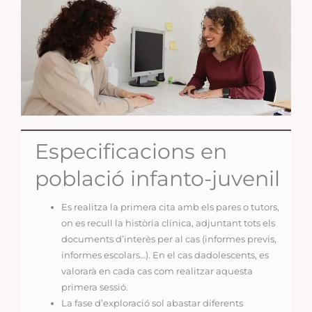
Especificacions en
població infanto-juvenil
Es realitza la primera cita amb els pares o tutors,
on es recull la història clínica, adjuntant tots els
documents d’interès per al cas (informes previs,
informes escolars…). En el cas dadolescents, es
valorarà en cada cas com realitzar aquesta
primera sessió.
La fase d’exploració sol abastar diferents