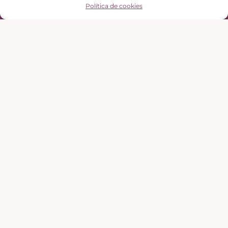
Política de cookies
Segueix-nos
Especialitats
Teràpia psicològica adults
Teràpia psicològica infanto-juvenil
Logopèdia
Teràpia Online
Ajuda
Avís legal
Política de privadesa
Política de cookies
Accessibilitat
Contacte