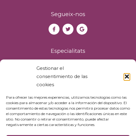
r
a
Segueix-nos
f
i
a
e
n
Especialitats
m
e
Teràpia psicològica adults
n
Gestionar el
Teràpia psicològica infanto-juvenil
o
consentimiento de las
Logopèdia
r
cookies
Teràpia Online
s
Ajuda
|
Para ofrecer las mejores experiencias, utilizamos tecnologías como las
cookies para almacenar y/o acceder a la información del dispositivo. El
C
consentimiento de estas tecnologías nos permitirá procesar datos como
Avís legal
P
el comportamiento de navegación o las identificaciones únicas en este
Política de privadesa
C
sitio. No consentir o retirar el consentimiento, puede afectar
Política de cookies
negativamente a ciertas características y funciones.
M
Accessibilitat
a