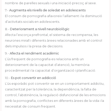
nombre de parelles sexuals i una iniciació precoç al sexe.
7.-
Augmenta els nivells de soledat en adolescents
El consum de pornografia afavoreix l’aïllament i la disminució
d’activitats socials en adolescents.
8.-
Deteriorament a nivell neurobiològic
Afecta l’escorça prefrontal, el sistema de recompensa, les
neurones mirall i diferents àrees relacionades amb el control
dels impulsos i la presa de decisions.
9.-
Afecta el rendiment acadèmic
L’ús freqüent de pornografia es relaciona amb un
deteriorament de la capacitat d’atenció, la memòria
procedimental i la capacitat d’organització i planificació.
10.-
Es pot convertir en addicció
L’ús esporàdic pot convertir-se en un comportament addictiu,
caracteritzat per la tolerància, la dependència, la falta de
control, l’abstinència, la regulació disfuncional de les emocions
amb la pornografia, conflictes en diferents àrees de la vida i la
necessitat de consum freqüent.