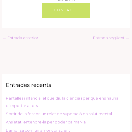
CONTACTE
R
e
←
Entrada anterior
Entrada següent
→
s
u
m
e
n
Entrades recents
Pantalles i infància: el que diu la ciència i per què ens hauria
d’importar a tots.
Sortir de la foscor: un relat de superació en salut mental
Ansietat: entendre-la per poder calmar-la
L’amor sa com un amor conscient