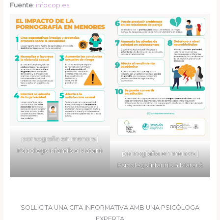
Fuente
:
infocop.es
pornografia en menors |
Psicolegs infantils a Mataró
pornografia en menors |
Psicolegs infantils a Mataró
SOL·LICITA UNA CITA INFORMATIVA AMB UNA PSICÒLOGA
EXPERTA