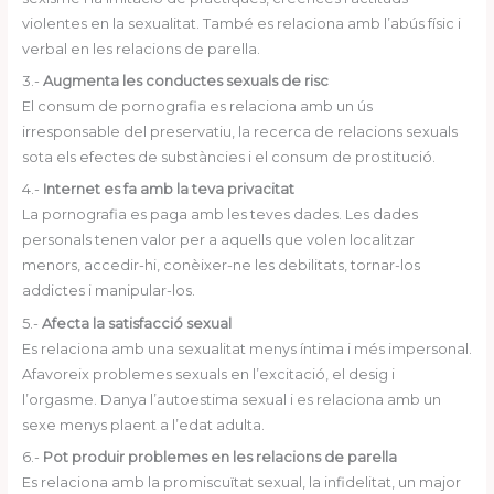
violentes en la sexualitat. També es relaciona amb l’abús físic i
verbal en les relacions de parella.
3.-
Augmenta les conductes sexuals de risc
El consum de pornografia es relaciona amb un ús
irresponsable del preservatiu, la recerca de relacions sexuals
sota els efectes de substàncies i el consum de prostitució.
4.-
Internet es fa amb la teva privacitat
La pornografia es paga amb les teves dades. Les dades
personals tenen valor per a aquells que volen localitzar
menors, accedir-hi, conèixer-ne les debilitats, tornar-los
addictes i manipular-los.
5.-
Afecta la satisfacció sexual
Es relaciona amb una sexualitat menys íntima i més impersonal.
Afavoreix problemes sexuals en l’excitació, el desig i
l’orgasme. Danya l’autoestima sexual i es relaciona amb un
sexe menys plaent a l’edat adulta.
6.-
Pot produir problemes en les relacions de parella
Es relaciona amb la promiscuïtat sexual, la infidelitat, un major