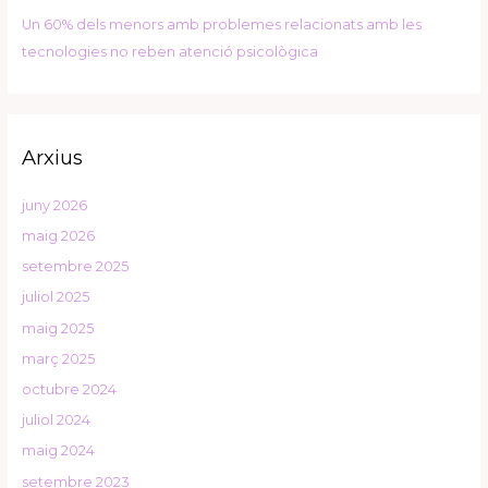
Un 60% dels menors amb problemes relacionats amb les
N
tecnologies no reben atenció psicològica
o
m
b
r
Arxius
e
d
juny 2026
e
maig 2026
l
setembre 2025
a
r
juliol 2025
t
maig 2025
í
març 2025
c
octubre 2024
u
juliol 2024
l
o
maig 2024
setembre 2023
L