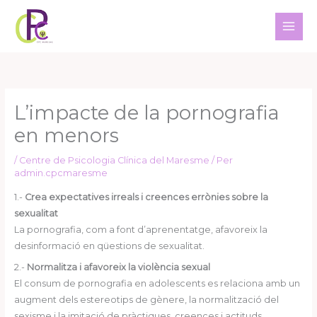
Vés
al
contingut
L’impacte de la pornografia
en menors
/
Centre de Psicologia Clínica del Maresme
/ Per
admin.cpcmaresme
1.-
Crea expectatives irreals i creences errònies sobre la
sexualitat
La pornografia, com a font d’aprenentatge, afavoreix la
desinformació en qüestions de sexualitat.
2.-
Normalitza i afavoreix la violència sexual
El consum de pornografia en adolescents es relaciona amb un
augment dels estereotips de gènere, la normalització del
sexisme i la imitació de pràctiques, creences i actituds